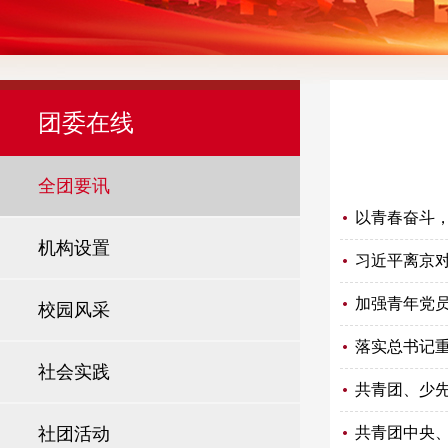
团委在线
全团要讯
以青春奋斗
机构设置
习近平离京
加强青年党
校园风采
落实总书记重
社会实践
共青团、少先
社团活动
共青团中央、