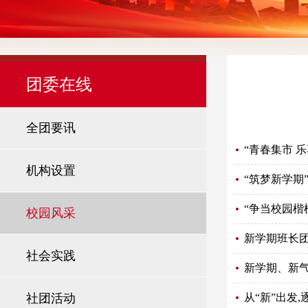
团委在线
全团要讯
“青春集市 
机构设置
“筑梦新学期”
“争当校园楷
校园风采
新学期班长
社会实践
新学期、新
社团活动
从“新”出发,